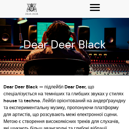
Dear Deer Black
Dear Deer Black — підлейбл Dear Deer, що
спеціалізується на темніших та глибших звуках у стилях
house та techno. Лейбл орієнтований на андерґраундну
та експериментальну музику, пропонуючи платформу
для артистів, що розсувають межі електронної сцени.
Метою є створення високоякісних треків для слухачів,
які шукають більш авангардні та глибокі вібрації.